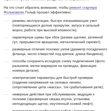
На что стоит обратить внимание, чтобы
ремонт стартера
Фольксваген
Гольф прошел эффективно:
режимы эксплуатации, быстро изнашивающие узел
(повторяющиеся долгие прокрутки, запуск в сильный
мороз, работа при высокой влажности);
характерные шумы при сбое (резкие щелчки, затяжной
гул, прерывистое вращение, металлический скрежет);
размерные отличия похожих узлов (диаметр посадочного
фланца, число отверстий под крепеж, длина бендикса);
способы сохранить исходную схему подключения (фото
разъемов, метки маркером на проводах, фиксация
номера детали);
электрические параметры для быстрой проверки
(падение напряжения на силовых линиях,
сопротивление цепи «массы», ток срабатывания реле);
неверные действия при обслуживании, ведущие к
поломке (чрезмерная смазка втулок, установка
неподходящих щеток, неучтенный осевой люфт);
температурные особенности работы (замедление