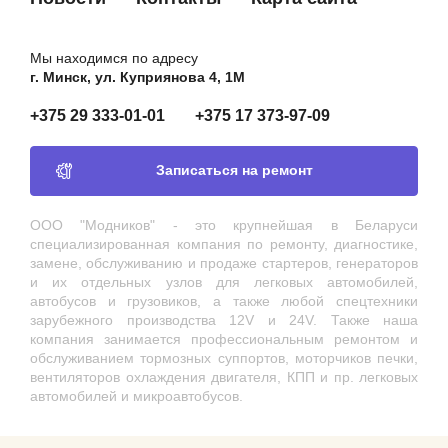
Мы находимся по адресу
г. Минск, ул. Куприянова 4, 1М
+375 29 333-01-01
+375 17 373-97-09
Записаться на ремонт
ООО "Модников" - это крупнейшая в Беларуси
специализированная компания по ремонту, диагностике,
замене, обслуживанию и продаже стартеров, генераторов
и их отдельных узлов для легковых автомобилей,
автобусов и грузовиков, а также любой спецтехники
зарубежного производства 12V и 24V. Также наша
компания занимается профессиональным ремонтом и
обслуживанием тормозных суппортов, моторчиков печки,
вентиляторов охлаждения двигателя, КПП и пр. легковых
автомобилей и микроавтобусов.