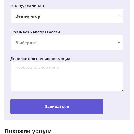
Что будем чинить
Вентилятор
Признаки неисправности
Выберите...
Дополнительная информация
Записаться
Ремонт стартера Volkswagen
Passat
Замена стартера Volkswagen Golf
Похожие услуги
Ремонт стартеров