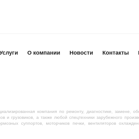
Услуги
О компании
Новости
Контакты
иализированная компания по ремонту, диагностике, замене, об
сов и грузовиков, а также любой спецтехники зарубежного произ
мозных суппортов, моторчиков печки, вентиляторов охлажден