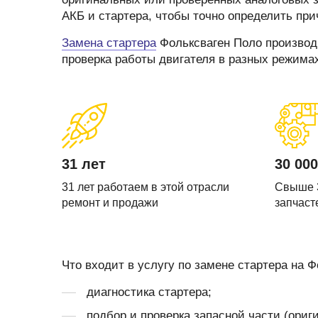
Запчасти стартера
Ремонт моторчика 
АКБ и стартера, чтобы точно определить при
(отопителя)
Прочие запчасти
Замена стартера
Фольксваген Поло производи
Ремонт суппортов
Стартеры
проверка работы двигателя в разных режима
Замена стартера
Тормозные суппорты
Замена генератор
Щетки и
щеткодержатели
Диагностика генер
специальные
Диагностика старт
31 лет
30 000
31 лет работаем в этой отрасли
Свыше 
ремонт и продажи
запчаст
Что входит в услугу по замене стартера на Ф
диагностика стартера;
подбор и проверка запасной части (ориги