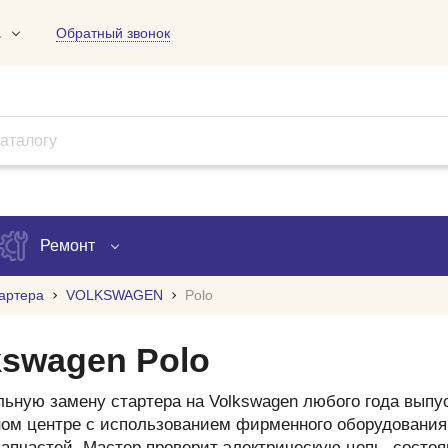
1
Обратный звонок
01
09
18
Ремонт
артера
VOLKSWAGEN
Polo
Запись на ремонт
kswagen Polo
Проверка ремонта
ьную замену стартера на Volkswagen любого года выпус
ов
ом центре с использованием фирменного оборудования
апчастей. Мастер проверит электрическую цепь, состоя