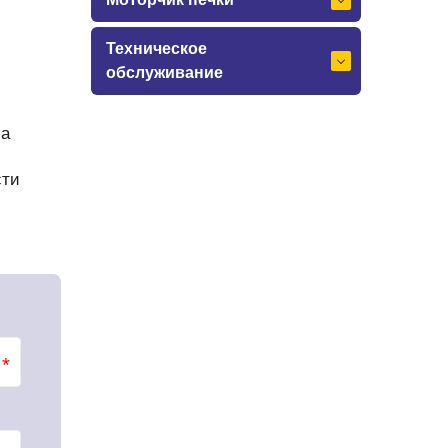
Техническое
обслуживание
 а
сти
*