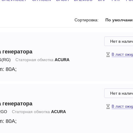
печки
Сортировка:
По умолчан
ов
Нет в нали
 генератора
атора
В лист ожи
(RG)
Статорная обмотка
ACURA
ера
m: 80A;
Нет в нали
 генератора
В лист ожи
RGO
Статорная обмотка
ACURA
m: 80A;