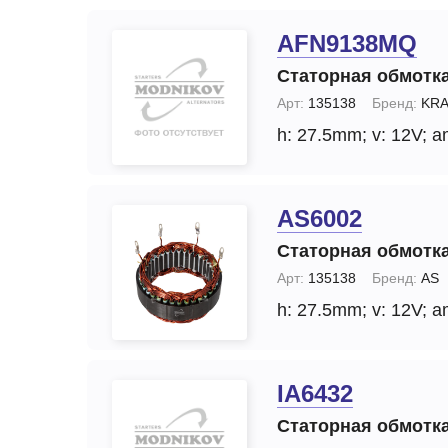
AFN9138MQ
Статорная обмотка
Арт:
135138
Бренд:
KRA
h: 27.5mm;
v: 12V;
a
AS6002
Статорная обмотка
Арт:
135138
Бренд:
AS
h: 27.5mm;
v: 12V;
a
IA6432
Статорная обмотка