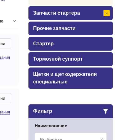
Запчасти стартера
ию
Прочие запчасти
чии
Стартер
дания
Тормозной суппорт
Щетки и щеткодержатели
специальные
чии
Фильтр
дания
Наименование
Выберите...