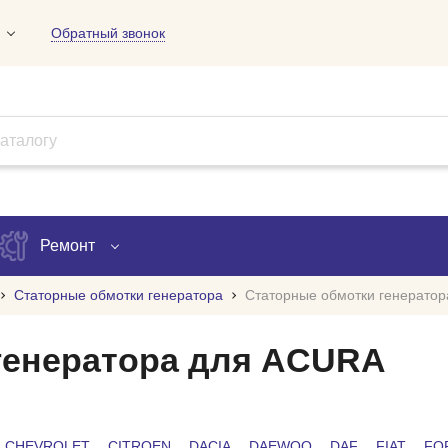
Обратный звонок
01
09
18
Ремонт
Статорные обмотки генератора
Статорные обмотки генерато
Запись на ремонт
генератора для ACURA
Проверка ремонта
ов
CHEVROLET
CITROEN
DACIA
DAEWOO
DAF
FIAT
FO