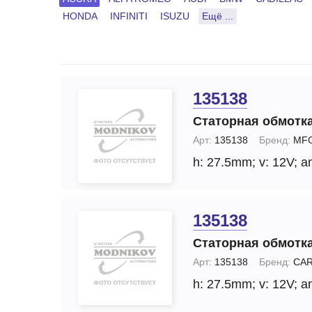
Запчасти стартера
Ремонт моторчика 
(отопителя)
HONDA
INFINITI
ISUZU
Ещё ...
Прочие запчасти
Ремонт суппортов
Стартеры
Замена стартера
Тормозные суппорты
135138
Замена генератор
Щетки и
Статорная обмотка
щеткодержатели
Диагностика генер
специальные
Арт:
135138
Бренд:
MFG
Диагностика старт
h: 27.5mm;
v: 12V;
a
135138
Статорная обмотка
Арт:
135138
Бренд:
CA
h: 27.5mm;
v: 12V;
a