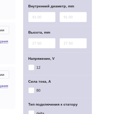
Внутренний диаметр, mm
чии
Высота, mm
дания
Напряжение, V
12
чии
Сила тока, A
дания
80
Тип подключения к статору
delta