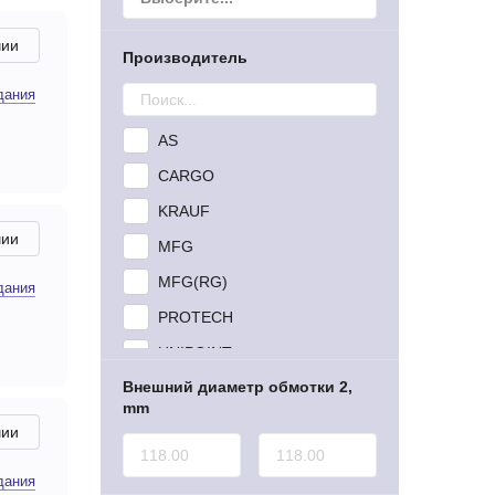
чии
Производитель
дания
AS
CARGO
KRAUF
чии
MFG
MFG(RG)
дания
PROTECH
UNIPOINT
Внешний диаметр обмотки 2,
mm
чии
дания