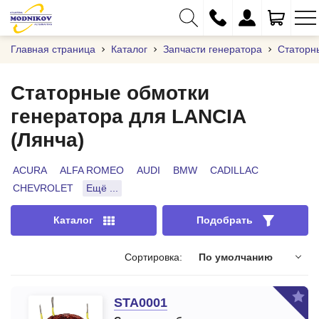
Главная страница
Каталог
Запчасти генератора
Статорн
Статорные обмотки
генератора для LANCIA
+375 (29) 333-01-01
(Лянча)
+375 (17) 373-97-09
+375 (29) 262-61-18
ACURA
ALFA ROMEO
AUDI
BMW
CADILLAC
CHEVROLET
Ещё ...
info@modnikov.com
Каталог
Подобрать
Сортировка:
По умолчанию
STA0001