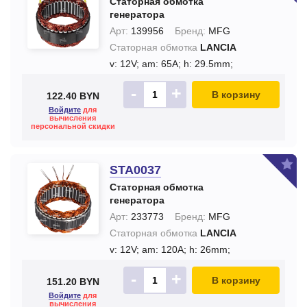
Статорная обмотка
генератора
Арт:
139956
Бренд:
MFG
Статорная обмотка
LANCIA
v: 12V;
am: 65A;
h: 29.5mm;
-
+
В корзину
122.40 BYN
Войдите
для
вычисления
персональной скидки
STA0037
Статорная обмотка
генератора
Арт:
233773
Бренд:
MFG
Статорная обмотка
LANCIA
v: 12V;
am: 120A;
h: 26mm;
-
+
В корзину
151.20 BYN
Войдите
для
вычисления