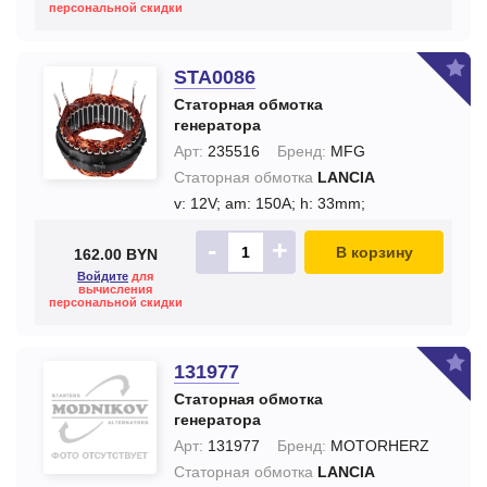
персональной скидки
STA0086
Статорная обмотка
генератора
Арт:
235516
Бренд:
MFG
Статорная обмотка
LANCIA
v: 12V;
am: 150A;
h: 33mm;
-
+
В корзину
162.00 BYN
Войдите
для
вычисления
персональной скидки
131977
Статорная обмотка
генератора
Арт:
131977
Бренд:
MOTORHERZ
Статорная обмотка
LANCIA