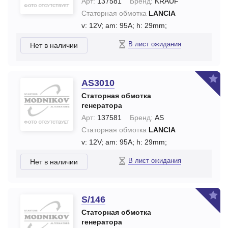
Арт:
137581
Бренд:
KRAUF
Статорная обмотка
LANCIA
v: 12V;
am: 95A;
h: 29mm;
В лист ожидания
Нет в наличии
AS3010
Статорная обмотка
генератора
Арт:
137581
Бренд:
AS
Статорная обмотка
LANCIA
v: 12V;
am: 95A;
h: 29mm;
В лист ожидания
Нет в наличии
S/146
Статорная обмотка
генератора