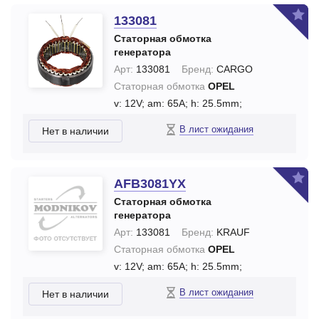
133081
Статорная обмотка
генератора
Арт:
133081
Бренд:
CARGO
Статорная обмотка
OPEL
v: 12V;
am: 65A;
h: 25.5mm;
В лист ожидания
Нет в наличии
AFB3081YX
Статорная обмотка
генератора
Арт:
133081
Бренд:
KRAUF
Статорная обмотка
OPEL
v: 12V;
am: 65A;
h: 25.5mm;
В лист ожидания
Нет в наличии