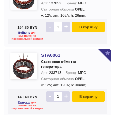
Арт:
137052
Бренд:
MFG
Статорная обмотка
OPEL
v: 12V;
am: 105A;
h: 26mm;
-
+
В корзину
154.80 BYN
Войдите
для
вычисления
персональной скидки
STA0061
Статорная обмотка
генератора
Арт:
233713
Бренд:
MFG
Статорная обмотка
OPEL
v: 12V;
am: 120A;
h: 30mm;
-
+
В корзину
140.40 BYN
Войдите
для
вычисления
персональной скидки