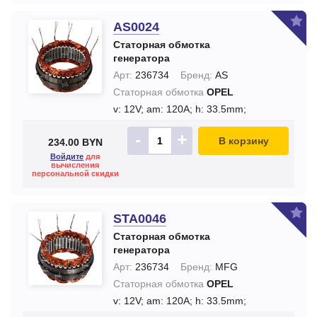
AS0024
Статорная обмотка
генератора
Арт:
236734
Бренд:
AS
Статорная обмотка
OPEL
v: 12V;
am: 120A;
h: 33.5mm;
-
+
В корзину
234.00 BYN
Войдите
для
вычисления
персональной скидки
STA0046
Статорная обмотка
генератора
Арт:
236734
Бренд:
MFG
Статорная обмотка
OPEL
v: 12V;
am: 120A;
h: 33.5mm;