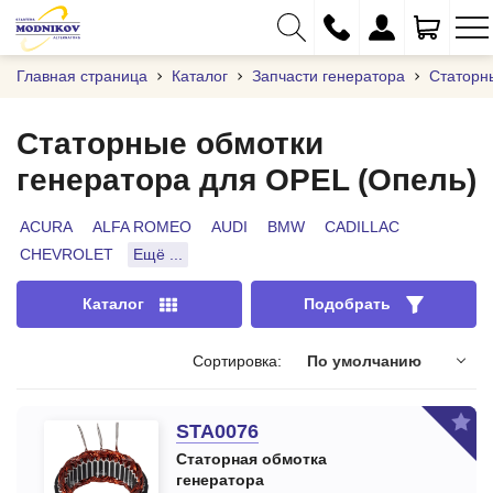
Главная страница
Каталог
Запчасти генератора
Статорн
Статорные обмотки
генератора для OPEL (Опель)
+375 (29) 333-01-01
+375 (17) 373-97-09
ACURA
ALFA ROMEO
AUDI
BMW
CADILLAC
CHEVROLET
Ещё ...
+375 (29) 262-61-18
info@modnikov.com
Каталог
Подобрать
Сортировка:
По умолчанию
STA0076
Статорная обмотка
генератора