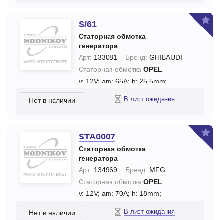
S/61
Статорная обмотка
генератора
Арт:
133081
Бренд:
GHIBAUDI
Статорная обмотка
OPEL
v: 12V;
am: 65A;
h: 25.5mm;
В лист ожидания
Нет в наличии
STA0007
Статорная обмотка
генератора
Арт:
134969
Бренд:
MFG
Статорная обмотка
OPEL
v: 12V;
am: 70A;
h: 18mm;
В лист ожидания
Нет в наличии