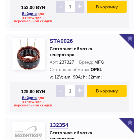
-
+
В корзину
153.00 BYN
Войдите
для
вычисления
персональной скидки
STA0026
Статорная обмотка
генератора
Арт:
237327
Бренд:
MFG
Статорная обмотка
OPEL
v: 12V;
am: 90A;
h: 32mm;
-
+
В корзину
129.60 BYN
Войдите
для
вычисления
персональной скидки
132354
Статорная обмотка
генератора