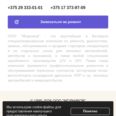
+375 29 333-01-01
+375 17 373-97-09
Записаться на ремонт
ООО "Модников" - это крупнейшая в Беларуси
специализированная компания по ремонту, диагностике,
замене, обслуживанию и продаже стартеров, генераторов
и их отдельных узлов для легковых автомобилей,
автобусов и грузовиков, а также любой спецтехники
зарубежного производства 12V и 24V. Также наша
компания занимается профессиональным ремонтом и
обслуживанием тормозных суппортов, моторчиков печки,
вентиляторов охлаждения двигателя, КПП и пр. легковых
автомобилей и микроавтобусов.
© 1995-2026 ООО "МОДНИКОВ"
Мы используем cookie-файлы для
Продвижение сайта
ZmitroC.by
предоставления наилучшего
Понятно
пользовательского опыта