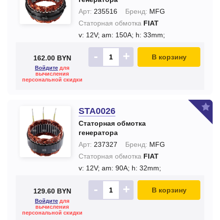
Арт:
235516
Бренд:
MFG
Статорная обмотка
FIAT
v: 12V;
am: 150A;
h: 33mm;
-
+
В корзину
162.00 BYN
Войдите
для
вычисления
персональной скидки
STA0026
Статорная обмотка
генератора
Арт:
237327
Бренд:
MFG
Статорная обмотка
FIAT
v: 12V;
am: 90A;
h: 32mm;
-
+
В корзину
129.60 BYN
Войдите
для
вычисления
персональной скидки