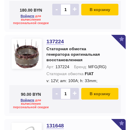
-
+
В корзину
180.00 BYN
Войдите
для
вычисления
персональной скидки
137224
Статорная обмотка
генератора оригинальная
восстановленная
Арт:
137224
Бренд:
MFG(RG)
Статорная обмотка
FIAT
v: 12V;
am: 100A;
h: 33mm;
-
+
В корзину
90.00 BYN
Войдите
для
вычисления
персональной скидки
131648