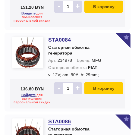
-
+
В корзину
151.20 BYN
Войдите
для
вычисления
персональной скидки
STA0084
Статорная обмотка
генератора
Арт:
234978
Бренд:
MFG
Статорная обмотка
FIAT
v: 12V;
am: 90A;
h: 29mm;
-
+
В корзину
136.80 BYN
Войдите
для
вычисления
персональной скидки
STA0086
Статорная обмотка
генератора