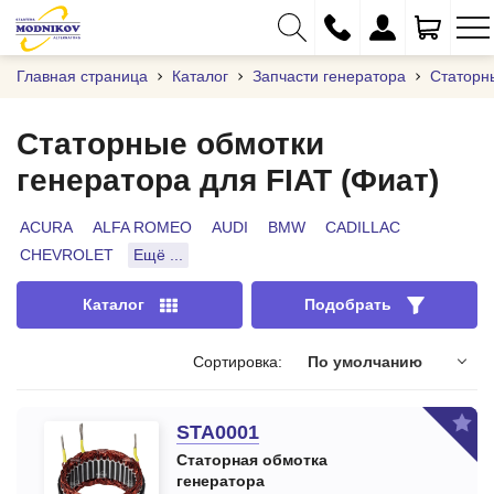
Главная страница
Каталог
Запчасти генератора
Статорн
Статорные обмотки
генератора для FIAT (Фиат)
+375 (29) 333-01-01
+375 (17) 373-97-09
ACURA
ALFA ROMEO
AUDI
BMW
CADILLAC
CHEVROLET
Ещё ...
+375 (29) 262-61-18
info@modnikov.com
Каталог
Подобрать
Сортировка:
По умолчанию
STA0001
Статорная обмотка
генератора