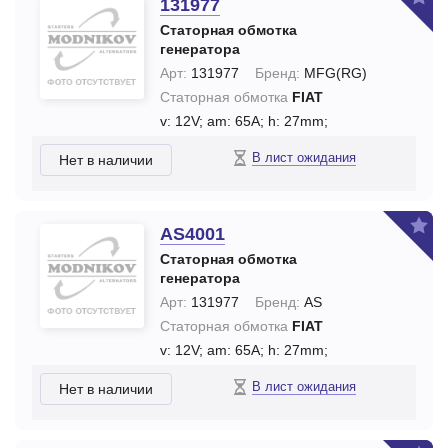
131977
Статорная обмотка
генератора
Арт:
131977
Бренд:
MFG(RG)
Статорная обмотка
FIAT
v: 12V;
am: 65A;
h: 27mm;
В лист ожидания
Нет в наличии
AS4001
Статорная обмотка
генератора
Арт:
131977
Бренд:
AS
Статорная обмотка
FIAT
v: 12V;
am: 65A;
h: 27mm;
В лист ожидания
Нет в наличии