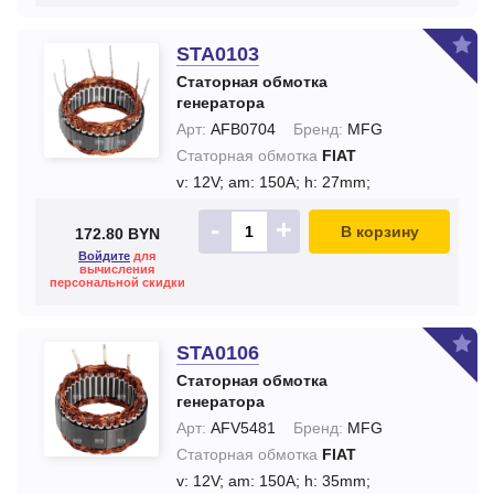
STA0103
Статорная обмотка
генератора
Арт:
AFB0704
Бренд:
MFG
Статорная обмотка
FIAT
v: 12V;
am: 150A;
h: 27mm;
-
+
В корзину
172.80 BYN
Войдите
для
вычисления
персональной скидки
STA0106
Статорная обмотка
генератора
Арт:
AFV5481
Бренд:
MFG
Статорная обмотка
FIAT
v: 12V;
am: 150A;
h: 35mm;