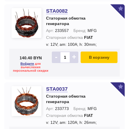
STA0082
Статорная обмотка
генератора
Арт:
233557
Бренд:
MFG
Статорная обмотка
FIAT
v: 12V;
am: 100A;
h: 30mm;
-
+
В корзину
140.40 BYN
Войдите
для
вычисления
персональной скидки
STA0037
Статорная обмотка
генератора
Арт:
233773
Бренд:
MFG
Статорная обмотка
FIAT
v: 12V;
am: 120A;
h: 26mm;