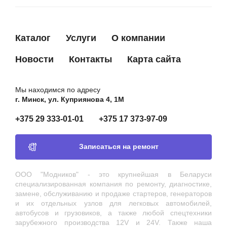
Каталог
Услуги
О компании
Новости
Контакты
Карта сайта
Мы находимся по адресу
г. Минск, ул. Куприянова 4, 1М
+375 29 333-01-01
+375 17 373-97-09
Записаться на ремонт
ООО "Модников" - это крупнейшая в Беларуси
специализированная компания по ремонту, диагностике,
замене, обслуживанию и продаже стартеров, генераторов
и их отдельных узлов для легковых автомобилей,
автобусов и грузовиков, а также любой спецтехники
зарубежного производства 12V и 24V. Также наша