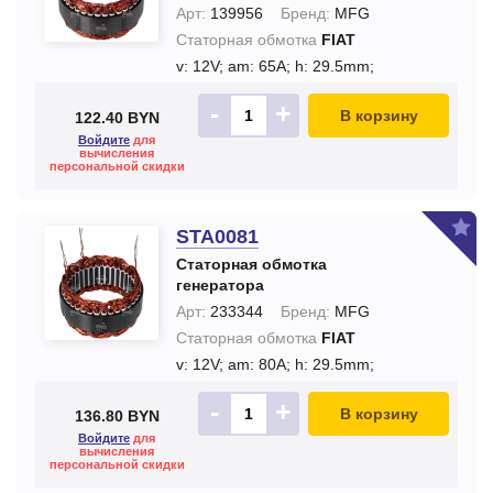
Арт:
139956
Бренд:
MFG
Статорная обмотка
FIAT
v: 12V;
am: 65A;
h: 29.5mm;
-
+
В корзину
122.40 BYN
Войдите
для
вычисления
персональной скидки
STA0081
Статорная обмотка
генератора
Арт:
233344
Бренд:
MFG
Статорная обмотка
FIAT
v: 12V;
am: 80A;
h: 29.5mm;
-
+
В корзину
136.80 BYN
Войдите
для
вычисления
персональной скидки