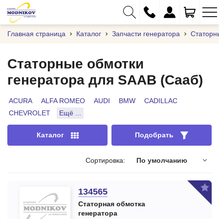
Главная страница
Каталог
Запчасти генератора
Статорн
Статорные обмотки
генератора для SAAB (Сааб)
+375 (29) 333-01-01
+375 (17) 373-97-09
ACURA
ALFA ROMEO
AUDI
BMW
CADILLAC
CHEVROLET
Ещё ...
+375 (29) 262-61-18
info@modnikov.com
Каталог
Подобрать
Сортировка:
По умолчанию
134565
Статорная обмотка
генератора