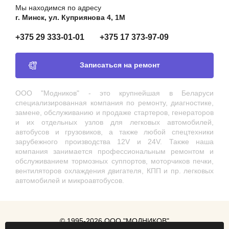
Мы находимся по адресу
г. Минск, ул. Куприянова 4, 1М
+375 29 333-01-01
+375 17 373-97-09
Записаться на ремонт
ООО "Модников" - это крупнейшая в Беларуси
специализированная компания по ремонту, диагностике,
замене, обслуживанию и продаже стартеров, генераторов
и их отдельных узлов для легковых автомобилей,
автобусов и грузовиков, а также любой спецтехники
зарубежного производства 12V и 24V. Также наша
компания занимается профессиональным ремонтом и
обслуживанием тормозных суппортов, моторчиков печки,
вентиляторов охлаждения двигателя, КПП и пр. легковых
автомобилей и микроавтобусов.
© 1995-2026 ООО "МОДНИКОВ"