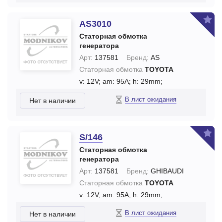
AS3010
Статорная обмотка
генератора
Арт:
137581
Бренд:
AS
Статорная обмотка
TOYOTA
v: 12V;
am: 95A;
h: 29mm;
В лист ожидания
Нет в наличии
S/146
Статорная обмотка
генератора
Арт:
137581
Бренд:
GHIBAUDI
Статорная обмотка
TOYOTA
v: 12V;
am: 95A;
h: 29mm;
В лист ожидания
Нет в наличии