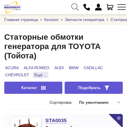
Главная страница
Каталог
Запчасти генератора
Статорн
Статорные обмотки
генератора для TOYOTA
+375 (29) 333-01-01
(Тойота)
+375 (17) 373-97-09
+375 (29) 262-61-18
ACURA
ALFA ROMEO
AUDI
BMW
CADILLAC
CHEVROLET
Ещё ...
info@modnikov.com
Каталог
Подобрать
Сортировка:
По умолчанию
STA0035