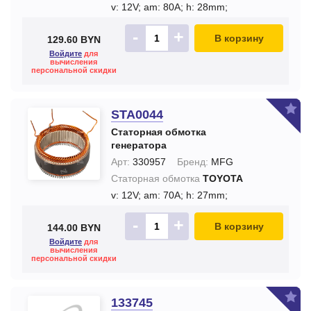
v: 12V;
am: 80A;
h: 28mm;
-
+
В корзину
129.60 BYN
Войдите
для
вычисления
персональной скидки
STA0044
Статорная обмотка
генератора
Арт:
330957
Бренд:
MFG
Статорная обмотка
TOYOTA
v: 12V;
am: 70A;
h: 27mm;
-
+
В корзину
144.00 BYN
Войдите
для
вычисления
персональной скидки
133745