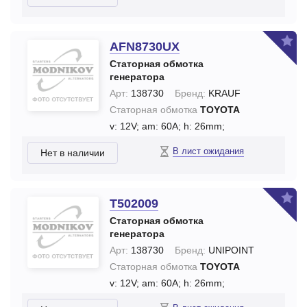
AFN8730UX
Статорная обмотка
генератора
Арт:
138730
Бренд:
KRAUF
Статорная обмотка
TOYOTA
v: 12V;
am: 60A;
h: 26mm;
В лист ожидания
Нет в наличии
T502009
Статорная обмотка
генератора
Арт:
138730
Бренд:
UNIPOINT
Статорная обмотка
TOYOTA
v: 12V;
am: 60A;
h: 26mm;