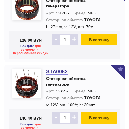
Статорная обмотка
генератора
Арт:
231266
Бренд:
MFG
Статорная обмотка
TOYOTA
h: 27mm;
v: 12V;
am: 70A;
-
+
В корзину
126.00 BYN
Войдите
для
вычисления
персональной скидки
STA0082
Статорная обмотка
генератора
Арт:
233557
Бренд:
MFG
Статорная обмотка
TOYOTA
v: 12V;
am: 100A;
h: 30mm;
-
+
В корзину
140.40 BYN
Войдите
для
вычисления