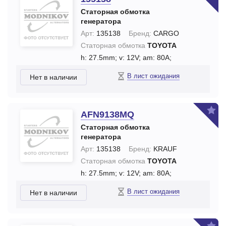
Статорная обмотка
генератора
Арт:
135138
Бренд:
CARGO
Статорная обмотка
TOYOTA
h: 27.5mm;
v: 12V;
am: 80A;
В лист ожидания
Нет в наличии
AFN9138MQ
Статорная обмотка
генератора
Арт:
135138
Бренд:
KRAUF
Статорная обмотка
TOYOTA
h: 27.5mm;
v: 12V;
am: 80A;
В лист ожидания
Нет в наличии