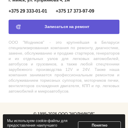
г. Минск, ул. Куприянова 4, 1М
+375 29 333-01-01
+375 17 373-97-09
Записаться на ремонт
ООО "Модников" - это крупнейшая в Беларуси
специализированная компания по ремонту, диагностике,
замене, обслуживанию и продаже стартеров, генераторов
и их отдельных узлов для легковых автомобилей,
автобусов и грузовиков, а также любой спецтехники
зарубежного производства 12V и 24V. Также наша
компания занимается профессиональным ремонтом и
обслуживанием тормозных суппортов, моторчиков печки,
вентиляторов охлаждения двигателя, КПП и пр. легковых
автомобилей и микроавтобусов.
© 1995-2026 ООО "МОДНИКОВ"
Мы используем cookie-файлы для
Продвижение сайта
ZmitroC.by
предоставления наилучшего
Понятно