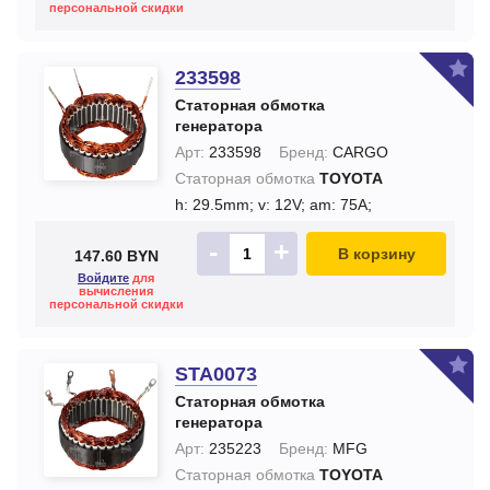
персональной скидки
233598
Статорная обмотка
генератора
Арт:
233598
Бренд:
CARGO
Статорная обмотка
TOYOTA
h: 29.5mm;
v: 12V;
am: 75A;
-
+
В корзину
147.60 BYN
Войдите
для
вычисления
персональной скидки
STA0073
Статорная обмотка
генератора
Арт:
235223
Бренд:
MFG
Статорная обмотка
TOYOTA