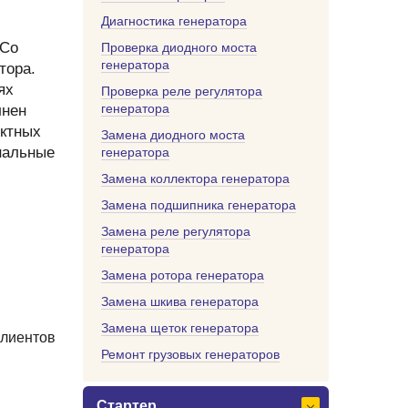
Диагностика генератора
 Со
Проверка диодного моста
генератора
тора.
ях
Проверка реле регулятора
генератора
лнен
ектных
Замена диодного моста
нальные
генератора
Замена коллектора генератора
Замена подшипника генератора
Замена реле регулятора
генератора
Замена ротора генератора
Замена шкива генератора
Замена щеток генератора
клиентов
Ремонт грузовых генераторов
Стартер