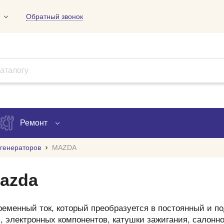
Обратный звонок
01
09
18
Ремонт
генераторов
MAZDA
Запись на ремонт
azda
Проверка ремонта
ов
еменный ток, который преобразуется в постоянный и по
, электронных компонентов, катушки зажигания, салонн