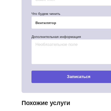
Что будем чинить
Вентилятор
Дополнительная информация
Записаться
Замена
З
Замена
З
генератора
г
генератора
г
Honda Accord
H
Mitsubishi
Mi
З
Похожие услуги
Lancer
Pa
Замена
г
Замена
З