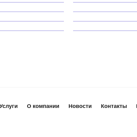
odge
Honda
енератора
генератора
uzuki
Toyota
Услуги
О компании
Новости
Контакты