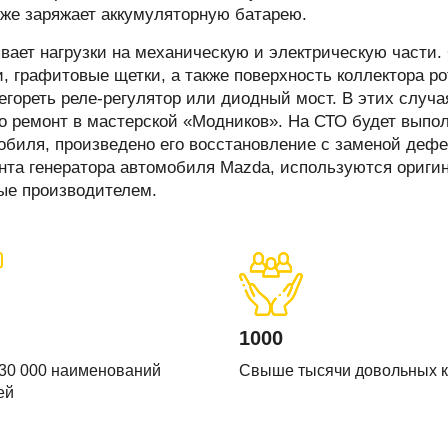
печки
акже заряжает аккумуляторную батарею.
вает нагрузки на механическую и электрическую части.
 графитовые щетки, а также поверхность коллектора ро
гореть реле-регулятор или диодный мост. В этих случа
о ремонт в мастерской «Модников». На СТО будет выпо
ов
мобиля, произведено его восстановление с заменой деф
онта генератора автомобиля Mazda, используются ориги
атора
ые производителем.
ера
1000
30 000 наименований
Свыше тысячи довольных 
ей