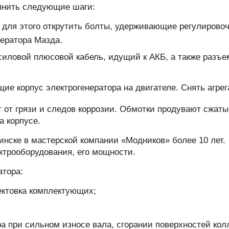
олнить следующие шаги:
– для этого открутить болты, удерживающие регулирово
нератора Мазда.
силовой плюсовой кабель, идущий к АКБ, а также разъе
е корпус электрогенератора на двигателе. Снять агрега
 от грязи и следов коррозии. Обмотки продувают сжат
а корпусе.
нске в мастерской компании «Модников» более 10 лет.
ктрооборудования, его мощности.
атора:
ектовка комплектующих;
ра при сильном износе вала, сгорании поверхностей кол