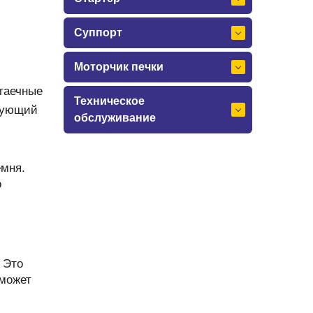
Суппорт
Моторчик печки
 гаечные
Техническое
ирующий
обслуживание
емня.
о
 Это
 может