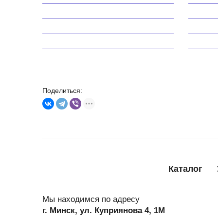
генератора Audi
D
генератора
г
Замена
Mitsubishi
S
генератора
Volvo
Поделиться:
Каталог
Мы находимся по адресу
г. Минск, ул. Куприянова 4, 1М