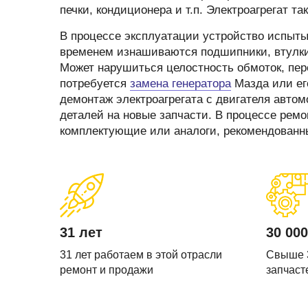
Запчасти стартера
Ремонт моторчика 
печки, кондиционера и т.п. Электроагрегат т
(отопителя)
Прочие запчасти
В процессе эксплуатации устройство испыты
Ремонт суппортов
временем изнашиваются подшипники, втулки,
Стартеры
Может нарушиться целостность обмоток, пере
Замена стартера
потребуется
Тормозные суппорты
замена генератора
Мазда или ег
Замена генератор
демонтаж электроагрегата с двигателя авто
Щетки и
деталей на новые запчасти. В процессе рем
щеткодержатели
Диагностика генер
комплектующие или аналоги, рекомендованн
специальные
Диагностика старт
31 лет
30 000
31 лет работаем в этой отрасли
Свыше 
ремонт и продажи
запчаст